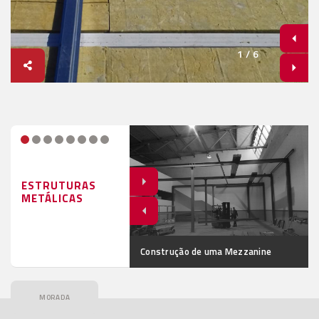
1
/
6
ESTRUTURAS
METÁLICAS
ão de Pavilhão Metálico
Construção de uma Mezzanine