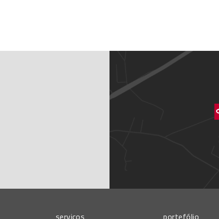
serviços
portefólio