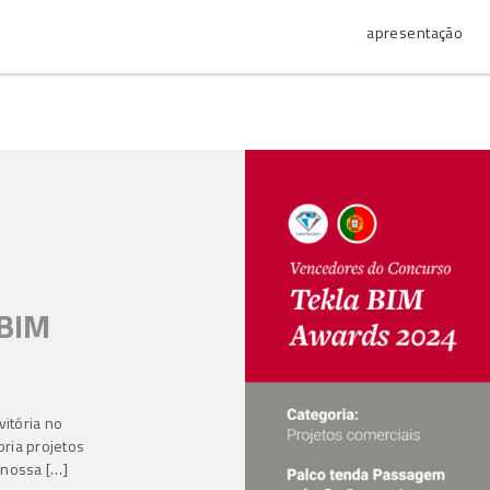
apresentação
 BIM
vitória no
ria projetos
 nossa […]