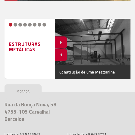
ESTRUTURAS
METÁLICAS
ão de Pavilhão Metálico
Construção de uma Mezzanine
Rua da Bouça Nova, 58
4755-105 Carvalhal
Barcelos
Latitude
41.5135543
Longitude
-8.6423721